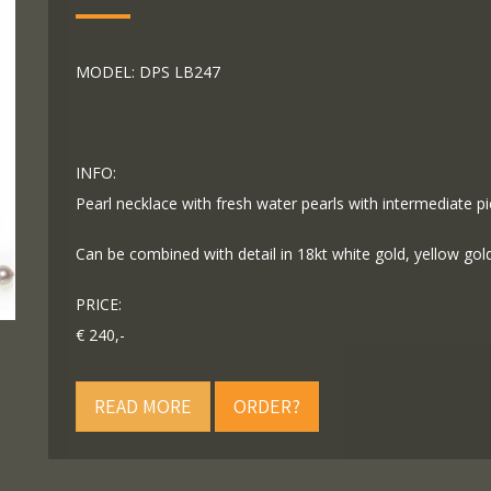
MODEL: DPS LB247
INFO:
Pearl necklace with fresh water pearls with intermediate pie
Can be combined with detail in 18kt white gold, yellow gold
PRICE:
€ 240,-
READ MORE
ORDER?