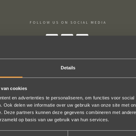
FOLLOW US ON SOCIAL MEDIA
Details
ie uitkomt, de ringen zijn prachtig afgewerkt, perfecte kwaliteit. We zi
 en ze waren op tijd klaar. Kan niet anders zeggen dan AANRADER op 
 van cookies
Ennio Drost
ent en advertenties te personaliseren, om functies voor social
. Ook delen we informatie over uw gebruik van onze site met on
e. Deze partners kunnen deze gegevens combineren met andere i
erzameld op basis van uw gebruik van hun services.
Bekijk al onze reviews