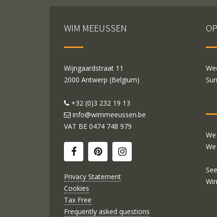
WIM MEEUSSEN
OP
Wijngaardstraat 11
Wed
2000 Antwerp (Belgium)
Sun
+32 (0)3 232 19 13
info@wimmeeussen.be
VAT BE
0474 748 979
We 
We 
See
Privacy Statement
Wi
Cookies
Tax Free
Frequently asked questions