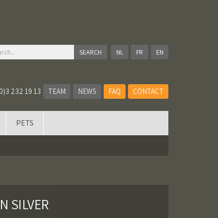
NL
FR
EN
0)3 232 19 13
TEAM
NEWS
FAQ
CONTACT
PETS
N SILVER