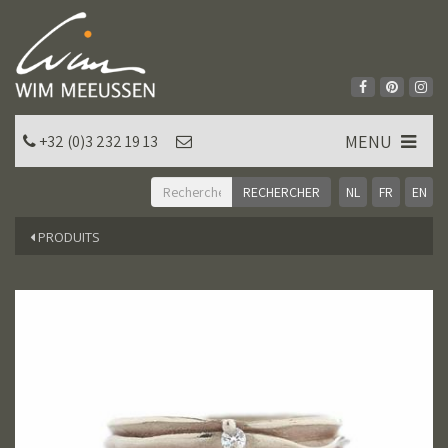
MENU
+32 (0)3 232 19 13
NL
FR
EN
PRODUITS