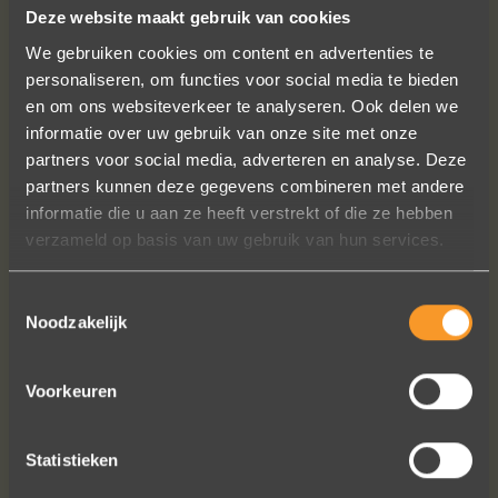
Deze website maakt gebruik van cookies
We gebruiken cookies om content en advertenties te
personaliseren, om functies voor social media te bieden
en om ons websiteverkeer te analyseren. Ook delen we
informatie over uw gebruik van onze site met onze
partners voor social media, adverteren en analyse. Deze
partners kunnen deze gegevens combineren met andere
Sieraden online besteld: de ring is
informatie die u aan ze heeft verstrekt of die ze hebben
subliem! Zoals altijd! Het maakt mijn
verzameld op basis van uw gebruik van hun services.
verzameling compleet ??
Ik dank het hele team hartelijk voor dit
prachtige juweeltje, en ook voor jullie
Toestemmingsselectie
vriendelijkheid tijdens onze
Noodzakelijk
gesprekken!
Nathalie Diaz Perez
Voorkeuren
Statistieken