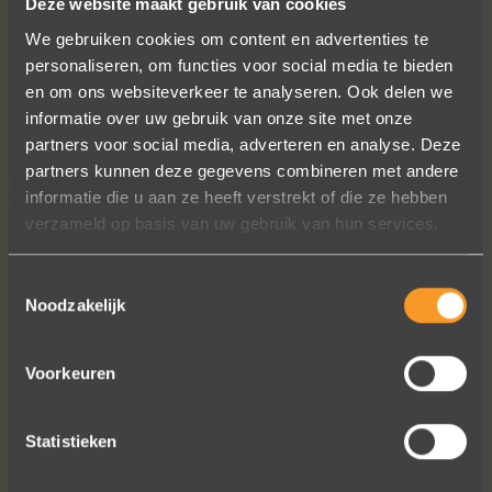
Deze website maakt gebruik van cookies
We gebruiken cookies om content en advertenties te
personaliseren, om functies voor social media te bieden
en om ons websiteverkeer te analyseren. Ook delen we
informatie over uw gebruik van onze site met onze
partners voor social media, adverteren en analyse. Deze
partners kunnen deze gegevens combineren met andere
Sieraden online besteld: de ring is
informatie die u aan ze heeft verstrekt of die ze hebben
subliem! Zoals altijd! Het maakt mijn
verzameld op basis van uw gebruik van hun services.
verzameling compleet ??
Ik dank het hele team hartelijk voor dit
Toestemmingsselectie
prachtige juweeltje, en ook voor jullie
Noodzakelijk
vriendelijkheid tijdens onze
gesprekken!
Voorkeuren
Nathalie Diaz Perez
Statistieken