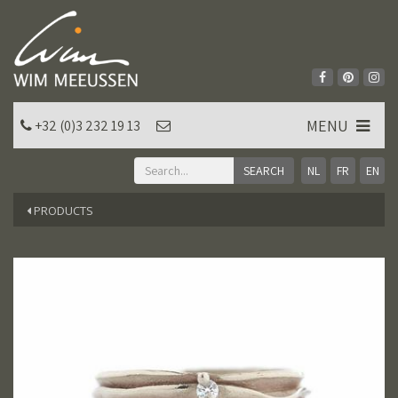
MENU
+32 (0)3 232 19 13
NL
FR
EN
PRODUCTS