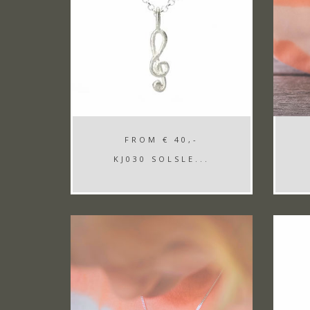
FROM
€ 40,-
KJ030 SOLSLE...