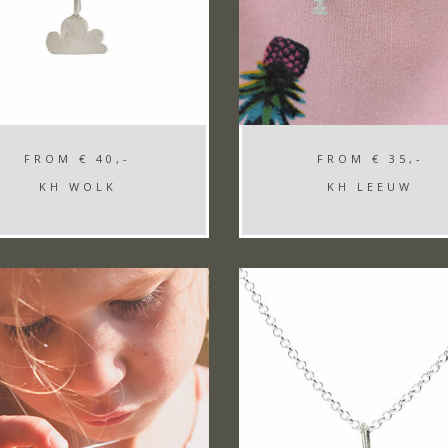
FROM
€ 40,-
FROM
€ 35,-
KH WOLK
KH LEEUW