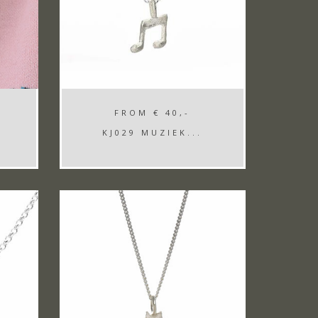
FROM
€ 40,-
KJ029 MUZIEK...