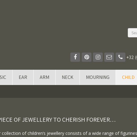
+32 (
SIC
EAR
ARM
NECK
MOURNING
CHILD
PIECE OF JEWELLERY TO CHERISH FOREVER…
 collection of children’s jewellery consists of a wide range of figurin