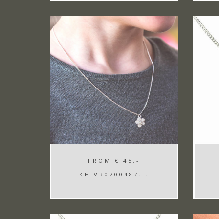
FROM
€ 45,-
KH VR0700487...