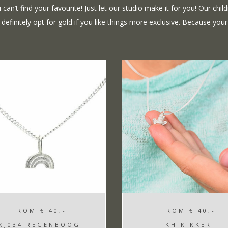
 can’t find your favourite! Just let our studio make it for you! Our chi
 definitely opt for gold if you like things more exclusive. Because your
FROM
€ 40,-
FROM
€ 40,-
KJ034 REGENBOOG
KH KIKKER