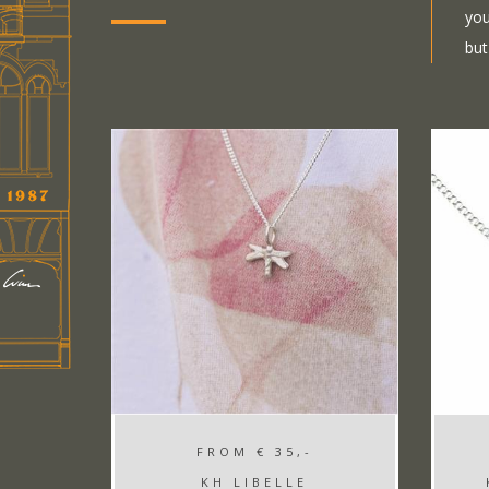
you
but
FROM
€ 35,-
KH LIBELLE