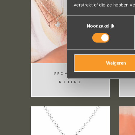
verstrekt of die ze hebben v
Toestemmingsselectie
Noodzakelijk
Weigeren
FROM
€ 30,-
KH EEND