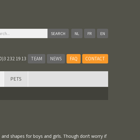
NL
FR
EN
0)3 232 19 13
TEAM
NEWS
FAQ
CONTACT
PETS
es and shapes for boys and girls. Though don’t worry if