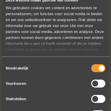
Deze website maakt gebruik van cookies
We gebruiken cookies om content en advertenties te
personaliseren, om functies voor social media te bieden
en om ons websiteverkeer te analyseren. Ook delen we
informatie over uw gebruik van onze site met onze
partners voor social media, adverteren en analyse. Deze
partners kunnen deze gegevens combineren met andere
In de ban van uw creaties zijn we
informatie die u aan ze heeft verstrekt of die ze hebben
bezig met onze derde bestelling (uit
verzameld op basis van uw gebruik van hun services.
Frankrijk). De ontvangst is altijd zo
vriendelijk, het team reageert snel en
Toestemmingsselectie
uitstekend advies. We hebben zojuist
Noodzakelijk
een ring laten verstellen en er een
paar steentjes aan toegevoegd, het
resultaat is werkelijk schitterend. U
Voorkeuren
heeft ons volledige vertrouwen.
Eric Marfort
Statistieken