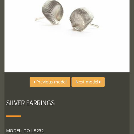
Previous model
Next model
SILVER EARRINGS
MODEL: DO LB252