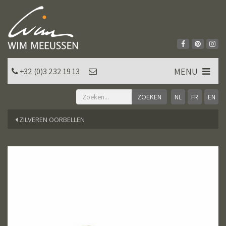
MENU
+32 (0)3 232 19 13
NL
FR
EN
ZILVEREN OORBELLEN