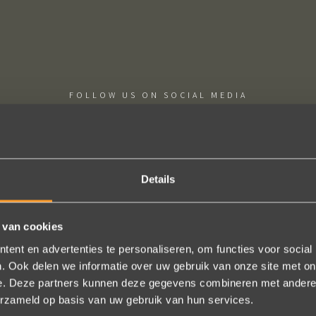
FOLLOW US ON SOCIAL MEDIA
Details
ie uitkomt, de ringen zijn prachtig afgewerkt, perfecte kwaliteit. We zi
 van cookies
 en ze waren op tijd klaar. Kan niet anders zeggen dan AANRADER op 
ent en advertenties te personaliseren, om functies voor social
. Ook delen we informatie over uw gebruik van onze site met on
Ennio Drost
e. Deze partners kunnen deze gegevens combineren met andere i
erzameld op basis van uw gebruik van hun services.