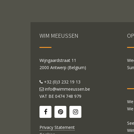
WIM MEEUSSEN
OP
Wijngaardstraat 11
Wed
2000 Antwerp (Belgium)
Sun
+32 (0)3 232 19 13
info@wimmeeussen.be
VAT BE
0474 748 979
We 
We 
See
Privacy Statement
Wi