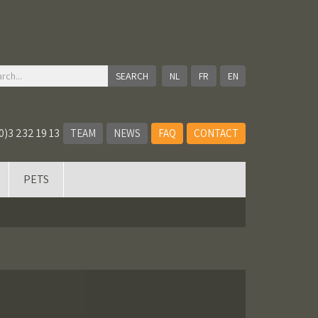
NL
FR
EN
0)3 232 19 13
TEAM
NEWS
FAQ
CONTACT
PETS