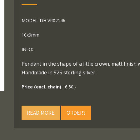
MODEL: DH VR02146
10x9mm
INFO:
Pendant in the shape of a little crown, matt finish 
Handmade in 925 sterling silver.
Price (excl. chain)
: € 50,-
READ MORE
ORDER?