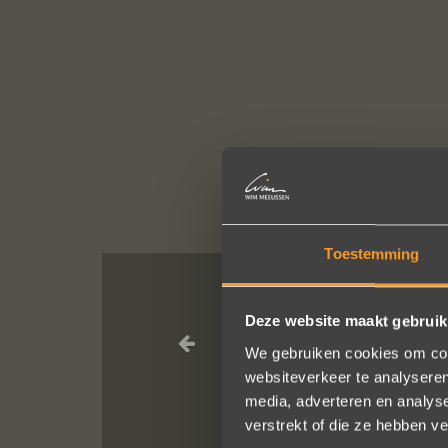
Toestemming
Een droom d
Deze website maakt gebruik
geholpen
We gebruiken cookies om cont
websiteverkeer te analyseren
media, adverteren en analys
verstrekt of die ze hebben v