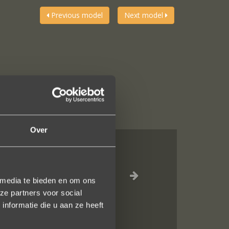
Previous model
Next model
Over
jn liefdevol
elk vlak!
 media te bieden en om ons
ze partners voor social
nformatie die u aan ze heeft