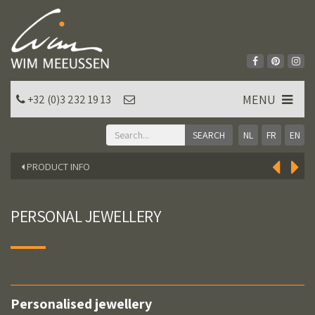
MENU
+32 (0)3 232 19 13
NL
FR
EN
PRODUCT INFO
PERSONAL JEWELLERY
Personalised jewellery