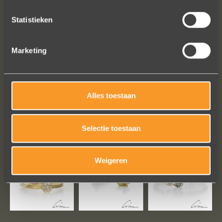
We bestelden online, maar er wordt
contact met je onderhouden alsof je
Statistieken
in de winkel staat.
Het is eigenlijk een feestje om bij Wim
Marketing
Meeusen sierraden aan te schaffen!
Erik Koopmans
Alles toestaan
Bekijk al onze reviews
Selectie toestaan
Weigeren