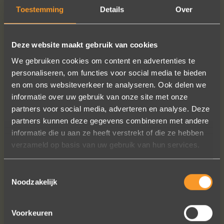
18h00. This is the address:
Toestemming
Details
Over
Wijngaardstraat 11 2000 Antwerp (Belgium)
Deze website maakt gebruik van cookies
We gebruiken cookies om content en advertenties te
personaliseren, om functies voor social media te bieden
FOLLOW US ON SOCIAL MEDIA
en om ons websiteverkeer te analyseren. Ook delen we
informatie over uw gebruik van onze site met onze
partners voor social media, adverteren en analyse. Deze
partners kunnen deze gegevens combineren met andere
informatie die u aan ze heeft verstrekt of die ze hebben
verzameld op basis van uw gebruik van hun services.
Wat een vakmanschap! De sierraden
Toestemmingsselectie
Noodzakelijk
zijn gewoon prachtig en subtiel
tegelijk. Héél veel waar voor je geld. In
het echt zijn ze eigenlijk mooier dan
Voorkeuren
op de foto's.