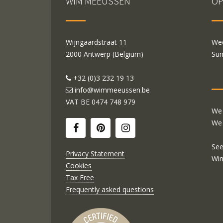
WIM MEEUSSEN
OP
Wijngaardstraat 11
Wed
2000 Antwerp (Belgium)
Sun
+32 (0)3 232 19 13
info@wimmeeussen.be
VAT BE
0474 748 979
We 
We 
See
Privacy Statement
Wi
Cookies
Tax Free
Frequently asked questions