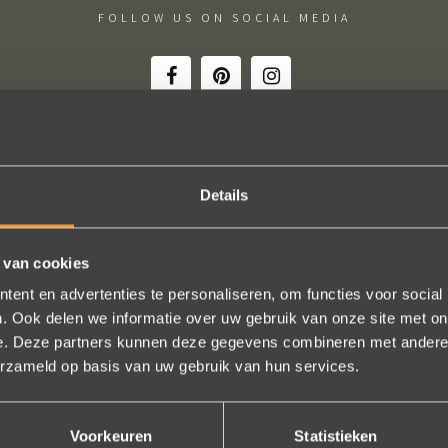
FOLLOW US ON SOCIAL MEDIA
Details
ie uitkomt, de ringen zijn prachtig afgewerkt, perfecte kwaliteit. We zi
 en ze waren op tijd klaar. Kan niet anders zeggen dan AANRADER op 
 van cookies
Ennio Drost
ent en advertenties te personaliseren, om functies voor social
. Ook delen we informatie over uw gebruik van onze site met on
e. Deze partners kunnen deze gegevens combineren met andere i
Bekijk al onze reviews
erzameld op basis van uw gebruik van hun services.
Voorkeuren
Statistieken