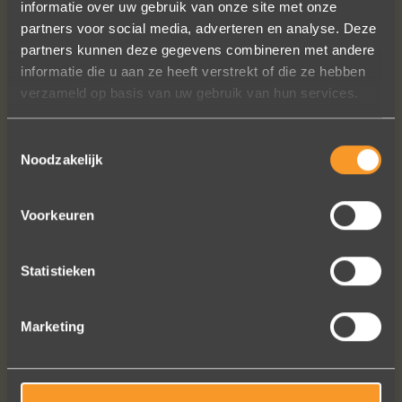
informatie over uw gebruik van onze site met onze
bezig met onze derde bestelling (uit
partners voor social media, adverteren en analyse. Deze
Frankrijk). De ontvangst is altijd zo
partners kunnen deze gegevens combineren met andere
vriendelijk, het team reageert snel en
informatie die u aan ze heeft verstrekt of die ze hebben
uitstekend advies. We hebben zojuist
verzameld op basis van uw gebruik van hun services.
een ring laten verstellen en er een
paar steentjes aan toegevoegd, het
Toestemmingsselectie
resultaat is werkelijk schitterend. U
Noodzakelijk
heeft ons volledige vertrouwen.
Eric Marfort
Voorkeuren
Statistieken
Bekijk al onze reviews
Marketing