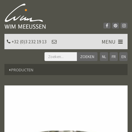
MENU
+32 (0)3 232 19 13
NL
FR
EN
PRODUCTEN