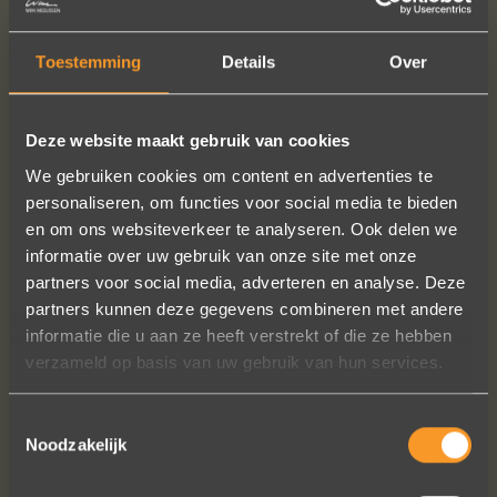
Price men's ring
: € 850,-
Price per pair, incl. diamond(s)
: € 1655,-
Toestemming
Details
Over
READ MORE
ORDER?
Deze website maakt gebruik van cookies
We gebruiken cookies om content en advertenties te
personaliseren, om functies voor social media te bieden
en om ons websiteverkeer te analyseren. Ook delen we
informatie over uw gebruik van onze site met onze
FOLLOW US ON SOCIAL MEDIA
partners voor social media, adverteren en analyse. Deze
partners kunnen deze gegevens combineren met andere
informatie die u aan ze heeft verstrekt of die ze hebben
verzameld op basis van uw gebruik van hun services.
Toestemmingsselectie
Noodzakelijk
Een droom die uitkomt, de ringen zijn
prachtig afgewerkt, perfecte kwaliteit.