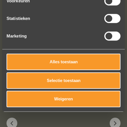
Voorkeuren
We zijn liefdevol geholpen en ze
waren op tijd klaar. Kan niet anders
zeggen dan AANRADER op elk vlak!
Statistieken
Ennio Drost
Marketing
Alles toestaan
Selectie toestaan
Bekijk al onze reviews
Weigeren