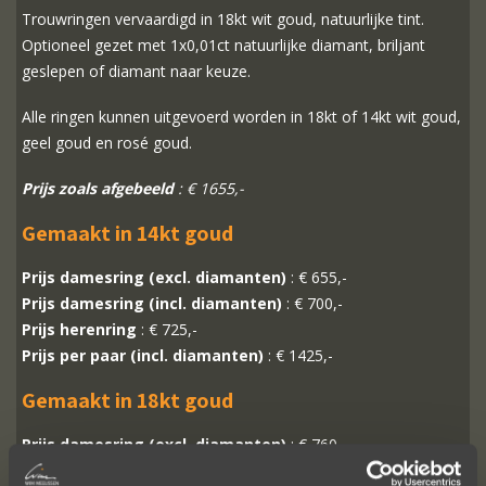
Trouwringen vervaardigd in 18kt wit goud, natuurlijke tint.
Optioneel gezet met 1x0,01ct natuurlijke diamant, briljant
geslepen of diamant naar keuze.
Alle ringen kunnen uitgevoerd worden in 18kt of 14kt wit goud,
geel goud en rosé goud.
Prijs zoals afgebeeld
: € 1655,-
Gemaakt in 14kt goud
Prijs damesring (excl. diamanten)
: € 655,-
Prijs damesring (incl. diamanten)
: € 700,-
Prijs herenring
: € 725,-
Prijs per paar (incl. diamanten)
: € 1425,-
Gemaakt in 18kt goud
Prijs damesring (excl. diamanten)
: € 760,-
Prijs damesring (incl. diamanten)
: € 805,-