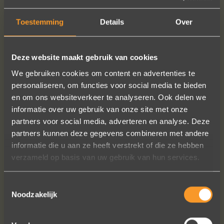
Prijs herenring
: € 850,-
Prijs per paar (incl. diamanten)
: € 1655,-
Toestemming
Details
Over
MEER INFO
BESTELLEN?
Deze website maakt gebruik van cookies
We gebruiken cookies om content en advertenties te
personaliseren, om functies voor social media te bieden
en om ons websiteverkeer te analyseren. Ook delen we
informatie over uw gebruik van onze site met onze
VOLG ONS OP SOCIALE MEDIA
partners voor social media, adverteren en analyse. Deze
partners kunnen deze gegevens combineren met andere
informatie die u aan ze heeft verstrekt of die ze hebben
verzameld op basis van uw gebruik van hun services.
Toestemmingsselectie
Noodzakelijk
Een droom die uitkomt, de ringen zijn
prachtig afgewerkt, perfecte kwaliteit.