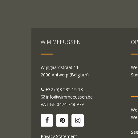
WIM MEEUSSEN
OP
Wijngaardstraat 11
Wed
2000 Antwerp (Belgium)
Sun
+32 (0)3 232 19 13
info@wimmeeussen.be
VAT BE
0474 748 979
We 
We 
See
Privacy Statement