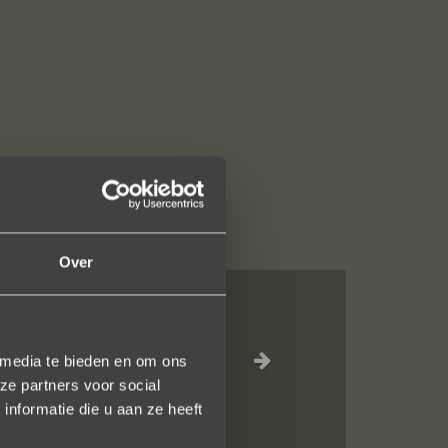
Over
el waar voor je
 media te bieden en om ons
ze partners voor social
inkel staat.
nformatie die u aan ze heeft
en!