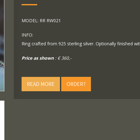
MODEL: RR RW021
INFO:
Ring crafted from 925 sterling silver. Optionally finished wit
Price as shown
: € 360,-
READ MORE
ORDER?