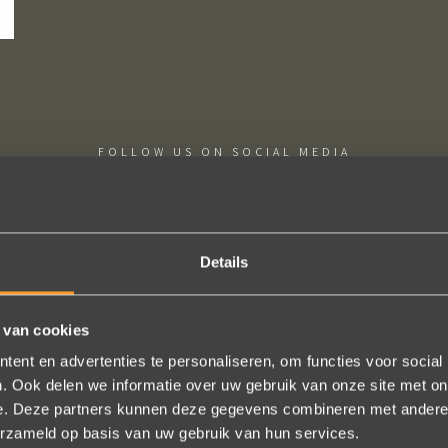
FOLLOW US ON SOCIAL MEDIA
Details
 van cookies
schap! De sierraden zijn gewoon prachtig en subtiel tegelijk. Héél ve
geld. In het echt zijn ze eigenlijk mooier dan op de foto's.
ent en advertenties te personaliseren, om functies voor social
. Ook delen we informatie over uw gebruik van onze site met on
n online, maar er wordt contact met je onderhouden alsof je in de w
e. Deze partners kunnen deze gegevens combineren met andere i
t is eigenlijk een feestje om bij Wim Meeusen sierraden aan te schaff
erzameld op basis van uw gebruik van hun services.