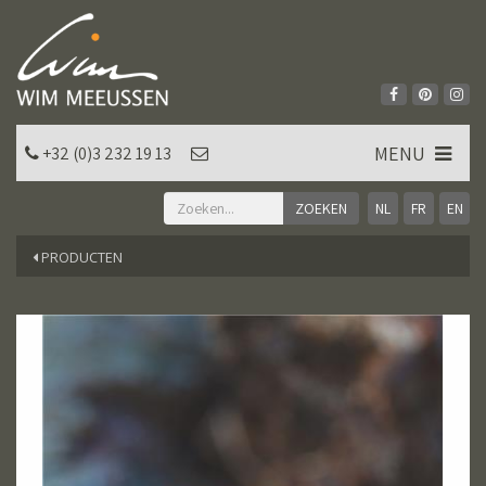
MENU
+32 (0)3 232 19 13
NL
FR
EN
PRODUCTEN