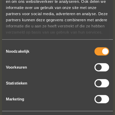
en om ons websiteverkeer te analyseren. Ook delen we
informatie over uw gebruik van onze site met onze
Heel blij met onze trouwringen! Ruime
partners voor social media, adverteren en analyse. Deze
keuze en correcte prijzen! We werden
partners kunnen deze gegevens combineren met andere
steeds heel vriendelijk geholpen.
informatie die u aan ze heeft verstrekt of die ze hebben
Naomi Ilsbroux
verzameld op basis van uw gebruik van hun services.
Toestemmingsselectie
Noodzakelijk
Voorkeuren
Statistieken
Bekijk al onze reviews
Marketing