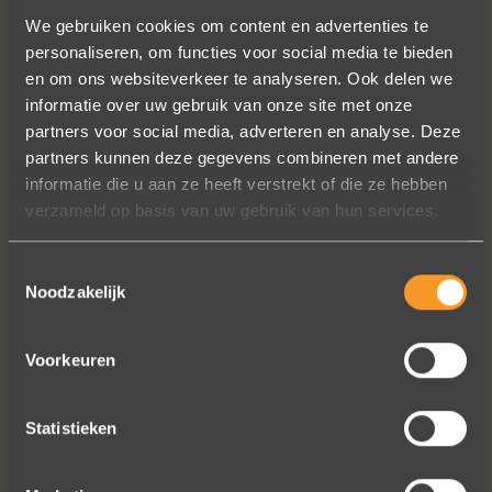
We gebruiken cookies om content en advertenties te
personaliseren, om functies voor social media te bieden
en om ons websiteverkeer te analyseren. Ook delen we
informatie over uw gebruik van onze site met onze
partners voor social media, adverteren en analyse. Deze
partners kunnen deze gegevens combineren met andere
A+ voor ontwerp, klantenservice.
informatie die u aan ze heeft verstrekt of die ze hebben
Bedankt voor al je inspanningen en
verzameld op basis van uw gebruik van hun services.
geduld toen we deze ringen
ontdekten. Ze zijn gewoonweg perfect
voor ons. We hebben ongeveer een
Toestemmingsselectie
jaar lang online naar ringen gekeken,
Noodzakelijk
we zijn naar veel winkels geweest en
niets voelde helemaal goed. Jouw
Voorkeuren
ontwerpen zijn uniek, goed gemaakt
en haalbaar.
Statistieken
Jak Wonderly