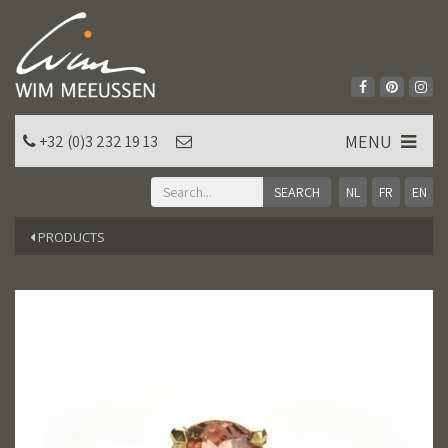
MENU
+32 (0)3 232 19 13
NL
FR
EN
PRODUCTS