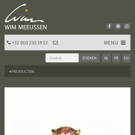
MENU
+32 (0)3 232 19 13
NL
FR
EN
PRODUCTEN