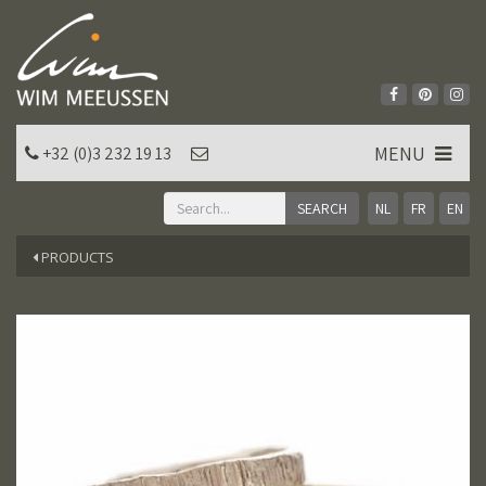
MENU
+32 (0)3 232 19 13
NL
FR
EN
PRODUCTS