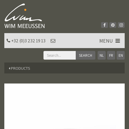
MENU
+32 (0)3 232 19 13
NL
FR
EN
PRODUCTS