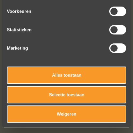
Heel blij met onze trouwringen! Ruime
keuze en correcte prijzen! We werden
Voorkeuren
steeds heel vriendelijk geholpen.
Naomi Ilsbroux
Statistieken
Marketing
Alles toestaan
Selectie toestaan
Bekijk al onze reviews
Weigeren