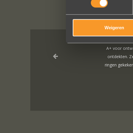
Weigeren
oor ontwerp, klantenservice. Bedankt voor al je inspanningen en ged
dekten. Ze zijn gewoonweg perfect voor ons. We hebben ongeveer een
n gekeken, we zijn naar veel winkels geweest en niets voelde helem
zijn uniek, goed gemaakt en haalbaar.
Jak Wonderly