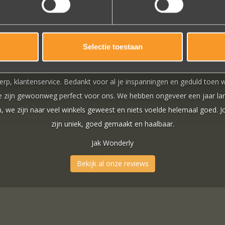
Selectie toestaan
uld toen we deze ringen
 jaar lang online naar
aal goed. Jouw ontwerpen
Bekijk al onze reviews