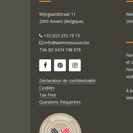
Wijngaardstraat 11
Mer
2000 Anvers (Belgique)
Dim
+32 (0)3 232 19 13
info@wimmeeussen.be
TVA BE
0474 748 979
Nou
et 
Nou
visi
Déclaration de confidentialité
Cookies
À b
Tax Free
Wim
Questions fréquentes