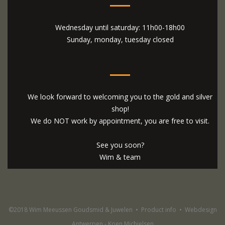
Wednesday until saturday: 11h00-18h00
Sunday, monday, tuesday closed
We look forward to welcoming you to the gold and silver
shop!
We do NOT work by appointment, you are free to visit.
See you soon?
Wim & team
©2018 Wim Meeussen Goudsmid & Juwelen
•
Product info
•
Webdesign
Antwerpen - Koen Michielsen