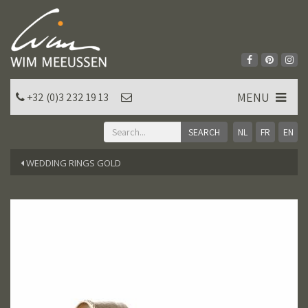
MENU
+32 (0)3 232 19 13
NL
FR
EN
WEDDING RINGS GOLD