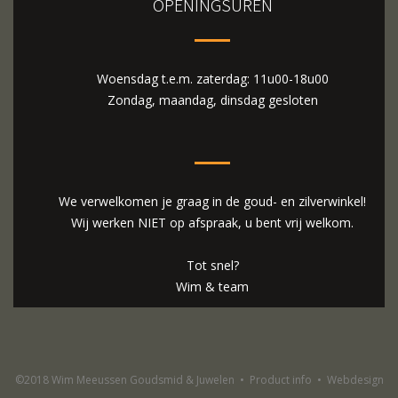
OPENINGSUREN
Woensdag t.e.m. zaterdag: 11u00-18u00
Zondag, maandag, dinsdag gesloten
We verwelkomen je graag in de goud- en zilverwinkel!
Wij werken NIET op afspraak, u bent vrij welkom.
Tot snel?
Wim & team
©2018 Wim Meeussen Goudsmid & Juwelen
•
Product info
•
Webdesign