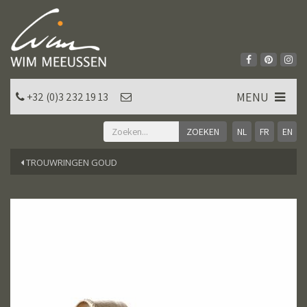
MENU
+32 (0)3 232 19 13
NL
FR
EN
TROUWRINGEN GOUD