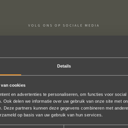
VOLG ONS OP SOCIALE MEDIA
Details
ige sieraden! Na mn trouwring heb ik nu aan mn andere hand ook ee
trots als een pauw ben ik.
 van cookies
ent en advertenties te personaliseren, om functies voor social
Marijn Melis
. Ook delen we informatie over uw gebruik van onze site met on
e. Deze partners kunnen deze gegevens combineren met andere i
erzameld op basis van uw gebruik van hun services.
Bekijk al onze reviews