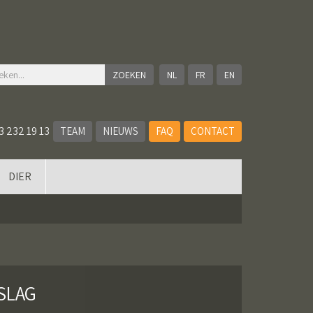
NL
FR
EN
3 232 19 13
TEAM
NIEUWS
FAQ
CONTACT
DIER
SLAG