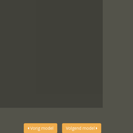
Vorig model
Volgend model