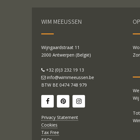
WIM MEEUSSEN
OP
Wijngaardstraat 11
Woe
2000 Antwerpen (België)
Zon
+32 (0)3 232 19 13
info@wimmeeussen.be
BTW BE
0474 748 979
We 
Wij
Tot
Privacy Statement
Wi
Cookies
Tax Free
FAQs