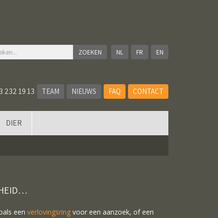
NL
FR
EN
3 232 19 13
TEAM
NIEUWS
FAQ
CONTACT
DIER
NHEID…
Zoals een
verlovingsring
voor een aanzoek, of een