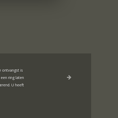
ingen en geduld toen we deze ringen
ongeveer een jaar lang online naar
oelde helemaal goed. Jouw ontwerpen
lbaar.