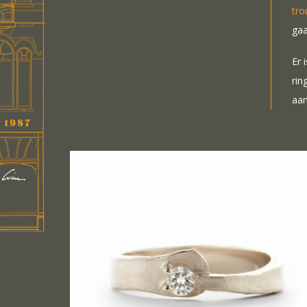
tro
gaa
Er 
rin
aan