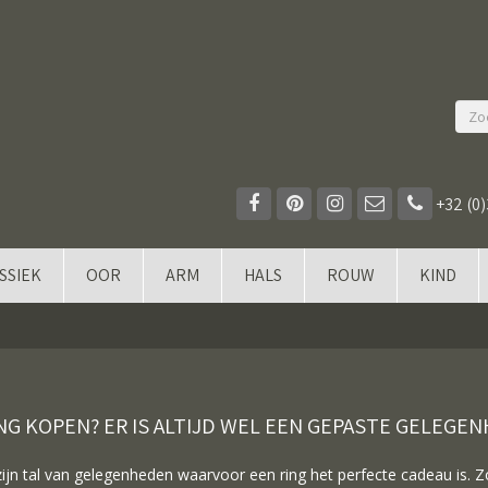
+32 (0)
SSIEK
OOR
ARM
HALS
ROUW
KIND
NG KOPEN? ER IS ALTIJD WEL EEN GEPASTE GELEGE
zijn tal van gelegenheden waarvoor een ring het perfecte cadeau is. 