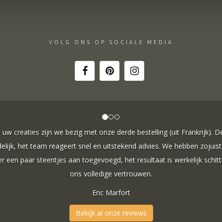
VOLG ONS OP SOCIALE MEDIA
A+ voor ontwerp, klantenservice. Bedankt voor al je inspann
ontdekten. Ze zijn gewoonweg perfect voor ons. We hebben 
ringen gekeken, we zijn naar veel winkels geweest en niets v
zijn uniek, goed gemaakt en haa
Jak Wonderly
Bekijk al onze reviews