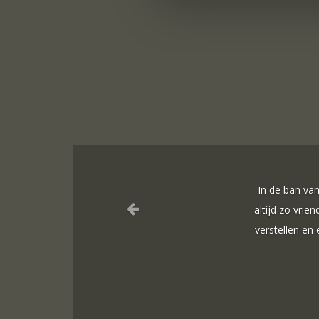
ngst is
ng laten
 U heeft