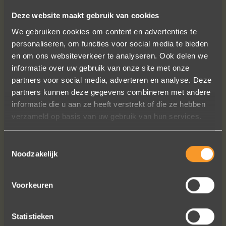
Deze website maakt gebruik van cookies
We gebruiken cookies om content en advertenties te
VOLG ONS OP SOCIALE MEDIA
personaliseren, om functies voor social media te bieden
en om ons websiteverkeer te analyseren. Ook delen we
informatie over uw gebruik van onze site met onze
partners voor social media, adverteren en analyse. Deze
partners kunnen deze gegevens combineren met andere
informatie die u aan ze heeft verstrekt of die ze hebben
verzameld op basis van uw gebruik van hun services.
Wat een prachtige sieraden! Na mn
trouwring heb ik nu aan mn andere
Toestemmingsselectie
hand ook een juweeltje. Zo trots als
Noodzakelijk
een pauw ben ik.
Marijn Melis
Voorkeuren
Statistieken