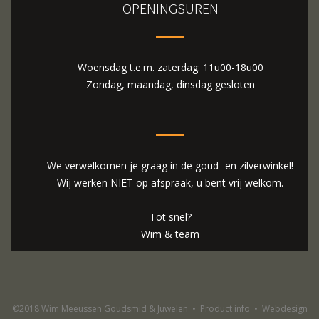
OPENINGSUREN
Woensdag t.e.m. zaterdag: 11u00-18u00
Zondag, maandag, dinsdag gesloten
We verwelkomen je graag in de goud- en zilverwinkel!
Wij werken NIET op afspraak, u bent vrij welkom.
Tot snel?
Wim & team
©2018 Wim Meeussen Goudsmid & Juwelen
•
Product info
•
Webdesign