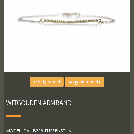
Vorig model
Volgend model
WITGOUDEN ARMBAND
MODEL: DA LB209 TUSSENSTUK