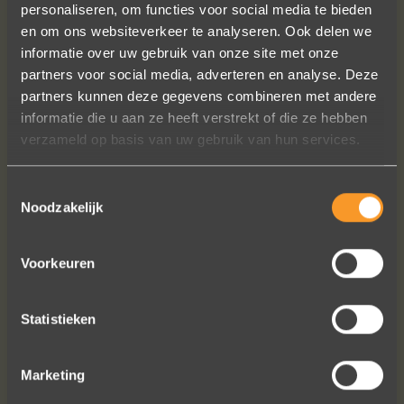
personaliseren, om functies voor social media te bieden
en om ons websiteverkeer te analyseren. Ook delen we
informatie over uw gebruik van onze site met onze
partners voor social media, adverteren en analyse. Deze
In de ban van uw creaties zijn we
partners kunnen deze gegevens combineren met andere
bezig met onze derde bestelling (uit
informatie die u aan ze heeft verstrekt of die ze hebben
Frankrijk). De ontvangst is altijd zo
verzameld op basis van uw gebruik van hun services.
vriendelijk, het team reageert snel en
uitstekend advies. We hebben zojuist
Toestemmingsselectie
een ring laten verstellen en er een
Noodzakelijk
paar steentjes aan toegevoegd, het
resultaat is werkelijk schitterend. U
heeft ons volledige vertrouwen.
Voorkeuren
Eric Marfort
Statistieken
Marketing
Bekijk al onze reviews