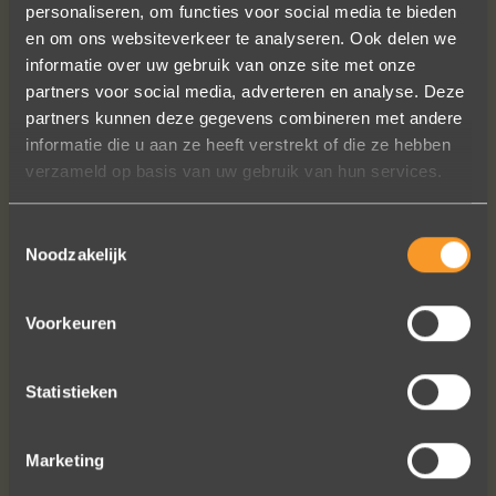
personaliseren, om functies voor social media te bieden
en om ons websiteverkeer te analyseren. Ook delen we
informatie over uw gebruik van onze site met onze
partners voor social media, adverteren en analyse. Deze
Wat een prachtige ervaring ! Heel
partners kunnen deze gegevens combineren met andere
professioneel team, persoonlijk en
informatie die u aan ze heeft verstrekt of die ze hebben
warm onthaal, verzorgde service,
verzameld op basis van uw gebruik van hun services.
punctueel in het uitvoeren van de
bestelling, permanent contact per
Toestemmingsselectie
email tot het versturen van van de
Noodzakelijk
ringen (we wonen in het buitenland).
Alles tip top en dat mag hoog en
duidelijk gezegd worden.
Voorkeuren
Brigitte Antoine Guiet
Statistieken
Marketing
Bekijk al onze reviews