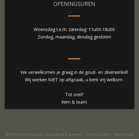
OPENINGSUREN
Woensdag t.e.m. zaterdag: 11u00-18u00
Zondag, maandag, dinsdag gesloten
We verwelkomen je graag in de goud- en zilverwinkel!
Wij werken NIET op afspraak, u bent vrij welkom.
Tot snel?
Wim & team
©2018 Wim Meeussen Goudsmid & Juwelen
•
Product info
•
Webdesign