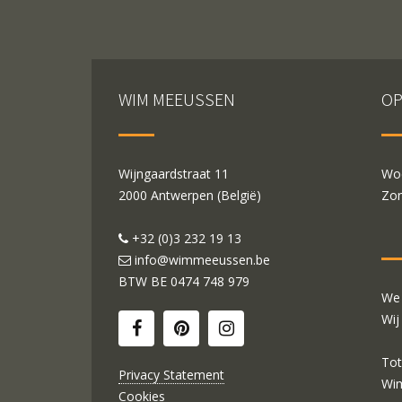
WIM MEEUSSEN
OP
Wijngaardstraat 11
Woe
2000 Antwerpen (België)
Zon
+32 (0)3 232 19 13
info@wimmeeussen.be
BTW BE
0474 748 979
We 
Wij
Tot
Privacy Statement
Wi
Cookies