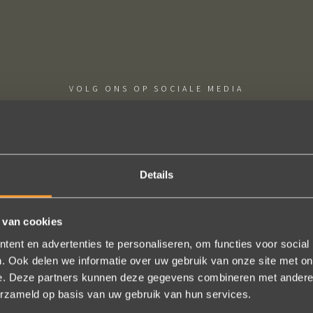
VOLG ONS OP SOCIALE MEDIA
Details
ie uitkomt, de ringen zijn prachtig afgewerkt, perfecte kwaliteit. We zi
 van cookies
 en ze waren op tijd klaar. Kan niet anders zeggen dan AANRADER op 
ent en advertenties te personaliseren, om functies voor social
. Ook delen we informatie over uw gebruik van onze site met on
Ennio Drost
e. Deze partners kunnen deze gegevens combineren met andere i
erzameld op basis van uw gebruik van hun services.