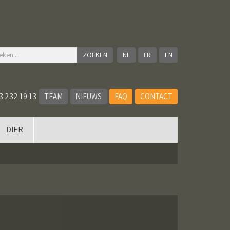
NL
FR
EN
3 232 19 13
TEAM
NIEUWS
FAQ
CONTACT
DIER