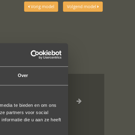
Vorig model
Volgend model
Over
jn liefdevol
elk vlak!
 media te bieden en om ons
ze partners voor social
nformatie die u aan ze heeft