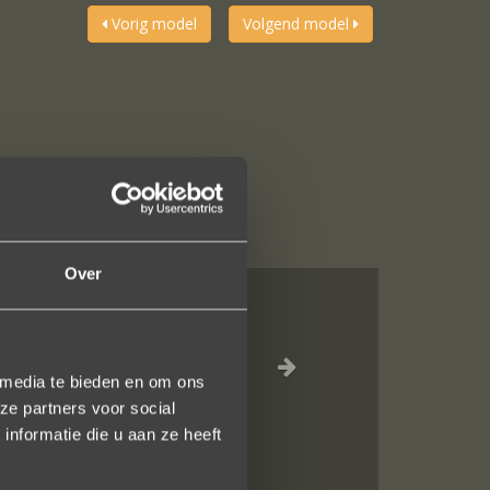
Vorig model
Volgend model
Over
el waar voor je
 media te bieden en om ons
inkel staat.
ze partners voor social
en!
nformatie die u aan ze heeft