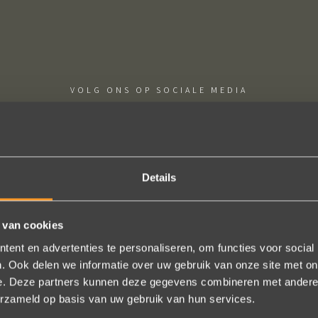
VOLG ONS OP SOCIALE MEDIA
Details
schap! De sierraden zijn gewoon prachtig en subtiel tegelijk. Héél ve
 van cookies
geld. In het echt zijn ze eigenlijk mooier dan op de foto's.
ent en advertenties te personaliseren, om functies voor social
n online, maar er wordt contact met je onderhouden alsof je in de w
. Ook delen we informatie over uw gebruik van onze site met on
t is eigenlijk een feestje om bij Wim Meeusen sierraden aan te schaff
e. Deze partners kunnen deze gegevens combineren met andere i
erzameld op basis van uw gebruik van hun services.
Erik Koopmans