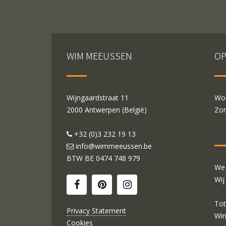
WIM MEEUSSEN
OP
Wijngaardstraat 11
Woe
2000 Antwerpen (België)
Zon
+32 (0)3 232 19 13
info@wimmeeussen.be
BTW BE
0474 748 979
We 
Wij
Tot
Privacy Statement
Wi
Cookies