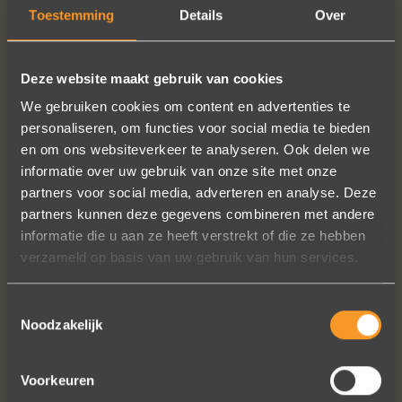
Toestemming
Details
Over
MEER INFO
BESTELLEN?
Deze website maakt gebruik van cookies
We gebruiken cookies om content en advertenties te
personaliseren, om functies voor social media te bieden
en om ons websiteverkeer te analyseren. Ook delen we
VOLG ONS OP SOCIALE MEDIA
informatie over uw gebruik van onze site met onze
partners voor social media, adverteren en analyse. Deze
partners kunnen deze gegevens combineren met andere
informatie die u aan ze heeft verstrekt of die ze hebben
verzameld op basis van uw gebruik van hun services.
Toestemmingsselectie
Sieraden online besteld: de ring is
Noodzakelijk
subliem! Zoals altijd! Het maakt mijn
verzameling compleet ??
Voorkeuren
Ik dank het hele team hartelijk voor dit