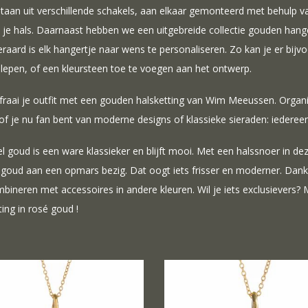
taan uit verschillende schakels, aan elkaar gemonteerd met behulp va
je hals. Daarnaast hebben we een uitgebreide collectie gouden hange
eraard is elk hangertje naar wens te personaliseren. Zo kan je er bijv
lepen, of een kleursteen toe te voegen aan het ontwerp.
fraai je outfit met een gouden halsketting van Wim Meeussen. Organis
of je nu fan bent van moderne designs of klassieke sieraden: iederee
l goud is een ware klassieker en blijft mooi. Met een halssnoer in deze
 goud aan een opmars bezig. Dat oogt iets frisser en moderner. Dankzi
bineren met accessoires in andere kleuren. Wil je iets exclusievers
ting in rosé goud !