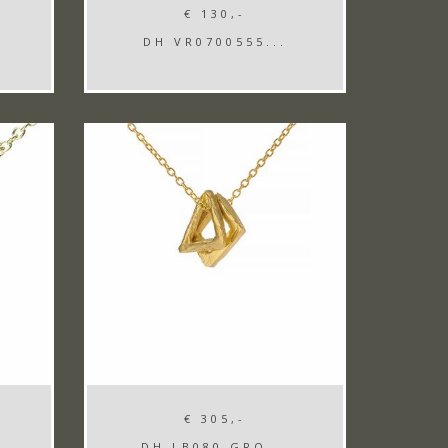
€ 130,-
DH VR0700555...
€ 305,-
DH LB080 GRO...