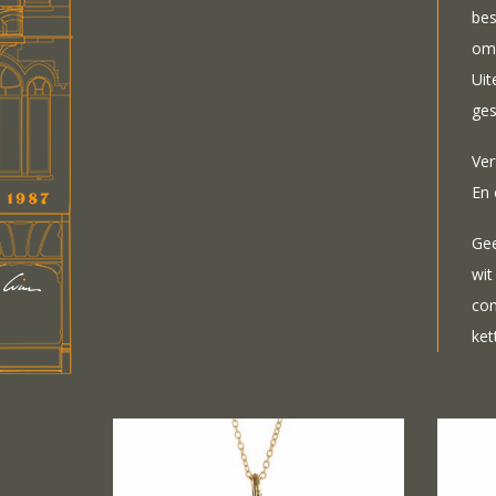
bes
om 
Uit
ges
Ver
En 
Gee
wit
com
ket