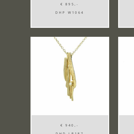
€ 895,-
DHP W1064
€ 940,-
DHD LB187