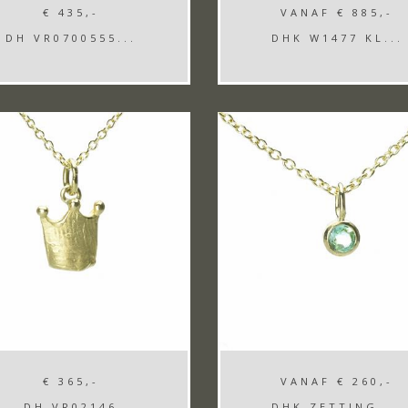
€ 435,-
VANAF
€ 885,-
DH VR0700555...
DHK W1477 KL...
€ 365,-
VANAF
€ 260,-
DH VR02146
DHK ZETTING ...