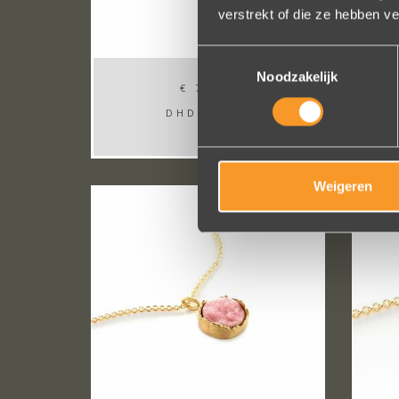
verstrekt of die ze hebben v
Toestemmingsselectie
Noodzakelijk
€ 725,-
DHD LB120
Weigeren