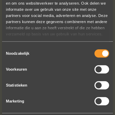
en om ons websiteverkeer te analyseren. Ook delen we
informatie over uw gebruik van onze site met onze
Wat een vakmanschap! De sierraden
partners voor social media, adverteren en analyse. Deze
zijn gewoon prachtig en subtiel
partners kunnen deze gegevens combineren met andere
tegelijk. Héél veel waar voor je geld. In
informatie die u aan ze heeft verstrekt of die ze hebben
het echt zijn ze eigenlijk mooier dan
verzameld op basis van uw gebruik van hun services.
op de foto's.
We bestelden online, maar er wordt
Toestemmingsselectie
contact met je onderhouden alsof je
Noodzakelijk
in de winkel staat.
Het is eigenlijk een feestje om bij Wim
Meeusen sierraden aan te schaffen!
Voorkeuren
Erik Koopmans
Statistieken
Bekijk al onze reviews
Marketing