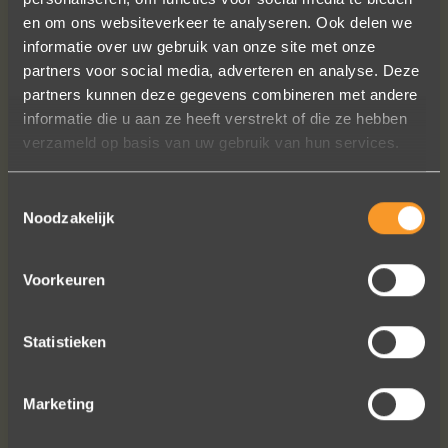
en om ons websiteverkeer te analyseren. Ook delen we
informatie over uw gebruik van onze site met onze
partners voor social media, adverteren en analyse. Deze
Wat een prachtige ervaring ! Heel
partners kunnen deze gegevens combineren met andere
professioneel team, persoonlijk en
informatie die u aan ze heeft verstrekt of die ze hebben
warm onthaal, verzorgde service,
verzameld op basis van uw gebruik van hun services.
punctueel in het uitvoeren van de
bestelling, permanent contact per
email tot het versturen van van de
Toestemmingsselectie
ringen (we wonen in het buitenland).
Noodzakelijk
Alles tip top en dat mag hoog en
duidelijk gezegd worden.
Voorkeuren
Brigitte Antoine Guiet
Statistieken
Marketing
Bekijk al onze reviews