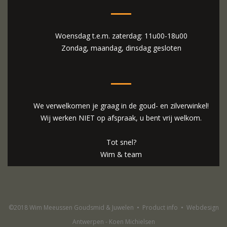
Woensdag t.e.m. zaterdag: 11u00-18u00
Zondag, maandag, dinsdag gesloten
We verwelkomen je graag in de goud- en zilverwinkel!
Wij werken NIET op afspraak, u bent vrij welkom.
Tot snel?
Wim & team
©2018 Wim Meeussen Goudsmid & Juwelen
•
Product info
•
Webdesign
Antwerpen - Koen Michielsen