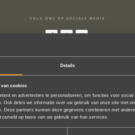
VOLG ONS OP SOCIALE MEDIA
Details
schap! De sierraden zijn gewoon prachtig en subtiel tegelijk. Héél ve
geld. In het echt zijn ze eigenlijk mooier dan op de foto's.
 van cookies
n online, maar er wordt contact met je onderhouden alsof je in de w
ent en advertenties te personaliseren, om functies voor social
t is eigenlijk een feestje om bij Wim Meeusen sierraden aan te schaff
. Ook delen we informatie over uw gebruik van onze site met on
e. Deze partners kunnen deze gegevens combineren met andere i
Erik Koopmans
erzameld op basis van uw gebruik van hun services.
Bekijk al onze reviews