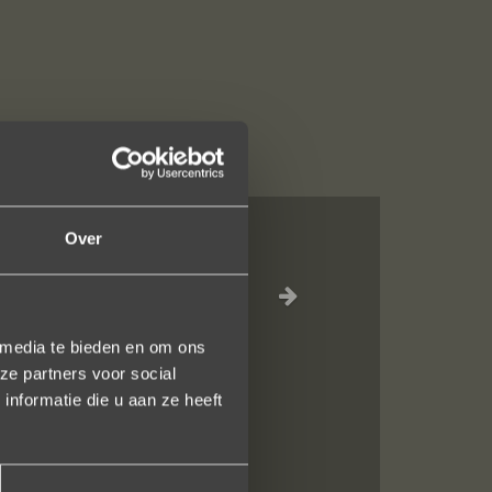
Over
el waar voor je
inkel staat.
 media te bieden en om ons
en!
ze partners voor social
nformatie die u aan ze heeft