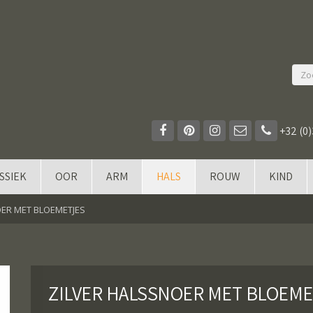
+32 (0)
SSIEK
OOR
ARM
HALS
ROUW
KIND
OER MET BLOEMETJES
ZILVER HALSSNOER MET BLOEME