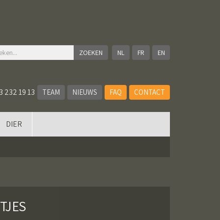
NL
FR
EN
3 232 19 13
TEAM
NIEUWS
FAQ
CONTACT
DIER
TJES