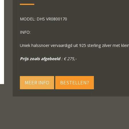
MODEL: DHS VR0800170
INFO:
Uniek halssnoer vervaardigd uit 925 sterling zilver met kle
Prijs zoals afgebeeld
: € 275,-
MEER INFO
BESTELLEN?