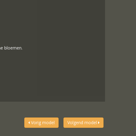
ine bloemen.
Vorig model
Volgend model