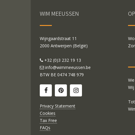
WIM MEEUSSEN
OP
Wijngaardstraat 11
Woe
2000 Antwerpen (België)
Zon
+32 (0)3 232 19 13
info@wimmeeussen.be
BTW BE
0474 748 979
We 
Wij
Tot
Privacy Statement
Wi
Cookies
Tax Free
FAQs