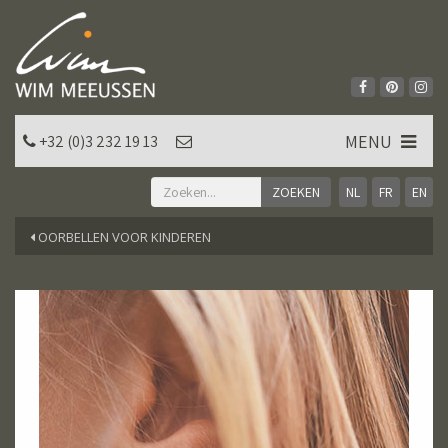
MENU
+32 (0)3 232 19 13
NL
FR
EN
OORBELLEN VOOR KINDEREN