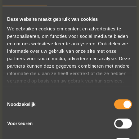
MEER INFO
BESTELLEN?
Deze website maakt gebruik van cookies
We gebruiken cookies om content en advertenties te
personaliseren, om functies voor social media te bieden
VOLG ONS OP SOCIALE MEDIA
en om ons websiteverkeer te analyseren. Ook delen we
informatie over uw gebruik van onze site met onze
partners voor social media, adverteren en analyse. Deze
partners kunnen deze gegevens combineren met andere
informatie die u aan ze heeft verstrekt of die ze hebben
verzameld op basis van uw gebruik van hun services.
In de ban van uw creaties zijn we
Toestemmingsselectie
bezig met onze derde bestelling (uit
Noodzakelijk
Frankrijk). De ontvangst is altijd zo
vriendelijk, het team reageert snel en
Voorkeuren
uitstekend advies. We hebben zojuist
een ring laten verstellen en er een