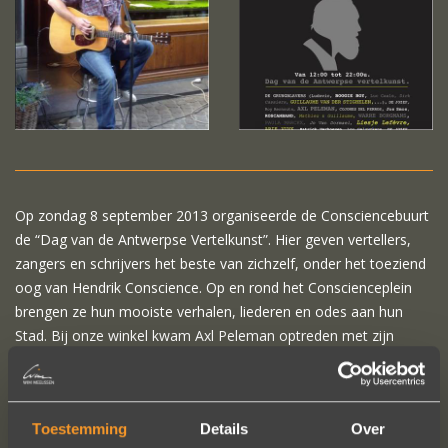
Op zondag 8 september 2013 organiseerde de Consciencebuurt
de “Dag van de Antwerpse Vertelkunst”. Hier geven vertellers,
zangers en schrijvers het beste van zichzelf, onder het toeziend
oog van Hendrik Conscience. Op en rond het Conscienceplein
brengen ze hun mooiste verhalen, liederen en odes aan hun
Stad. Bij onze winkel kwam Axl Peleman optreden met zijn
“Antwerpse Volksliekes”.
Het bracht enorme drukte met zich mee, het was een groot
succes en we hebben samen met vele fans kunnen genieten van
Toestemming
Details
Over