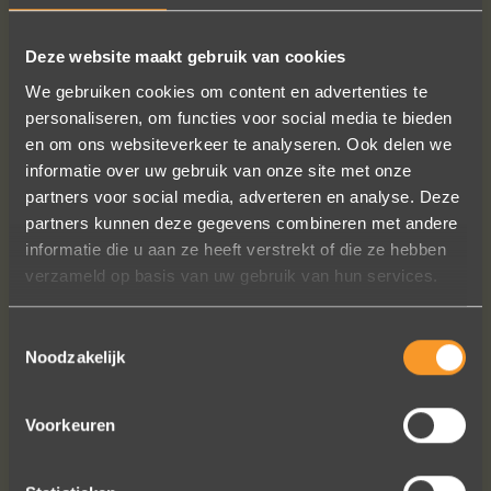
de Volksliekes van Axl Peleman.
Deze website maakt gebruik van cookies
We gebruiken cookies om content en advertenties te
personaliseren, om functies voor social media te bieden
VOLG ONS OP SOCIALE MEDIA
en om ons websiteverkeer te analyseren. Ook delen we
informatie over uw gebruik van onze site met onze
partners voor social media, adverteren en analyse. Deze
partners kunnen deze gegevens combineren met andere
informatie die u aan ze heeft verstrekt of die ze hebben
verzameld op basis van uw gebruik van hun services.
Heel blij met onze trouwringen! Ruime
Toestemmingsselectie
keuze en correcte prijzen! We werden
Noodzakelijk
steeds heel vriendelijk geholpen.
Naomi Ilsbroux
Voorkeuren