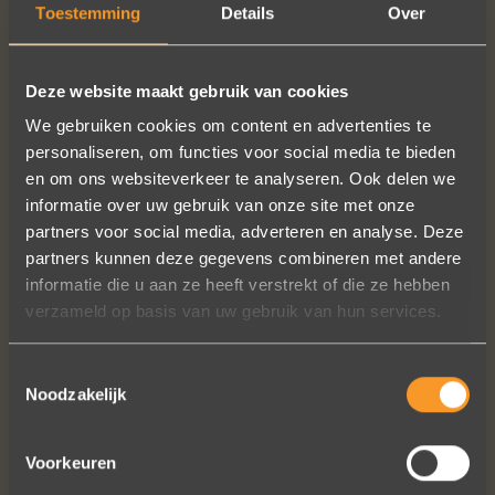
Toestemming
Details
Over
MEER INFO
BESTELLEN?
Deze website maakt gebruik van cookies
We gebruiken cookies om content en advertenties te
personaliseren, om functies voor social media te bieden
en om ons websiteverkeer te analyseren. Ook delen we
VOLG ONS OP SOCIALE MEDIA
informatie over uw gebruik van onze site met onze
partners voor social media, adverteren en analyse. Deze
partners kunnen deze gegevens combineren met andere
informatie die u aan ze heeft verstrekt of die ze hebben
verzameld op basis van uw gebruik van hun services.
Toestemmingsselectie
Een droom die uitkomt, de ringen zijn
Noodzakelijk
prachtig afgewerkt, perfecte kwaliteit.
We zijn liefdevol geholpen en ze
Voorkeuren
waren op tijd klaar. Kan niet anders
zeggen dan AANRADER op elk vlak!