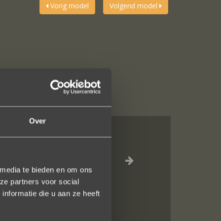
Vorig model
Volgend model
Over
al, verzorgde
ot het versturen
 media te bieden en om ons
uidelijk gezegd
ze partners voor social
nformatie die u aan ze heeft