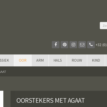
+32 (0)
SSIEK
OOR
ARM
HALS
ROUW
KIND
GAAT
OORSTEKERS MET AGAAT