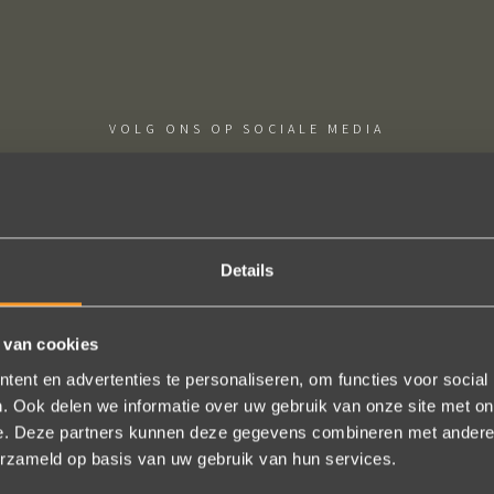
VOLG ONS OP SOCIALE MEDIA
Details
htige ervaring ! Heel professioneel team, persoonlijk en warm ontha
 van cookies
eel in het uitvoeren van de bestelling, permanent contact per email t
ent en advertenties te personaliseren, om functies voor social
gen (we wonen in het buitenland). Alles tip top en dat mag hoog en d
. Ook delen we informatie over uw gebruik van onze site met on
worden.
e. Deze partners kunnen deze gegevens combineren met andere i
erzameld op basis van uw gebruik van hun services.
Brigitte Antoine Guiet