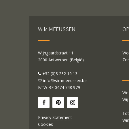
WIM MEEUSSEN
OP
Wijngaardstraat 11
Woe
2000 Antwerpen (België)
Zon
+32 (0)3 232 19 13
info@wimmeeussen.be
BTW BE
0474 748 979
We 
Wij
Tot
Privacy Statement
Wi
Cookies