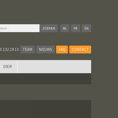
NL
FR
EN
3 232 19 13
TEAM
NIEUWS
FAQ
CONTACT
DIER