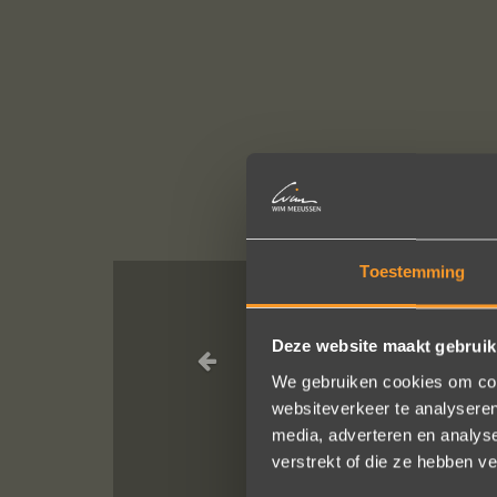
Toestemming
Wat een prac
Deze website maakt gebruik
service, punctu
We gebruiken cookies om cont
van van de rin
websiteverkeer te analyseren
media, adverteren en analys
verstrekt of die ze hebben v