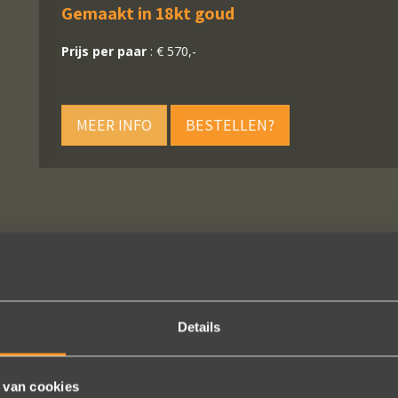
Gemaakt in 18kt goud
Prijs per paar
: € 570,-
MEER INFO
BESTELLEN?
VOLG ONS OP SOCIALE MEDIA
Details
 van cookies