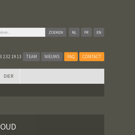
NL
FR
EN
3 232 19 13
TEAM
NIEUWS
FAQ
CONTACT
DIER
GOUD