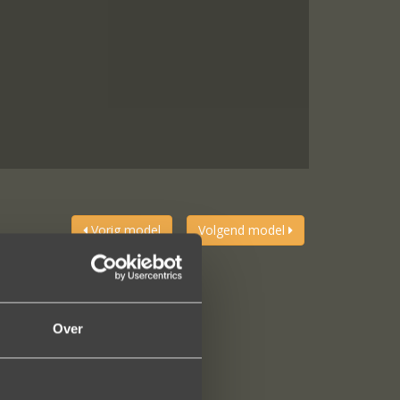
Vorig model
Volgend model
Over