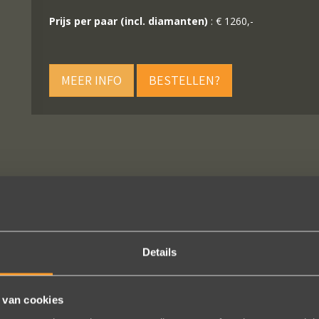
Prijs per paar (incl. diamanten)
: € 1260,-
MEER INFO
BESTELLEN?
VOLG ONS OP SOCIALE MEDIA
Details
 van cookies