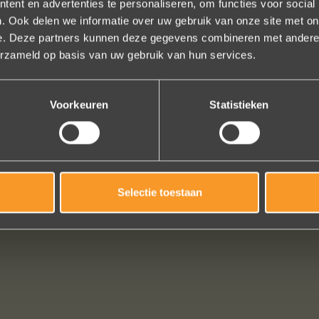
ent en advertenties te personaliseren, om functies voor social
. Ook delen we informatie over uw gebruik van onze site met on
e. Deze partners kunnen deze gegevens combineren met andere i
 uw creaties zijn we bezig met onze derde bestelling (uit Frankrijk). D
erzameld op basis van uw gebruik van hun services.
ndelijk, het team reageert snel en uitstekend advies. We hebben zojuist
er een paar steentjes aan toegevoegd, het resultaat is werkelijk schit
Voorkeuren
Statistieken
ons volledige vertrouwen.
Eric Marfort
Bekijk al onze reviews
Selectie toestaan