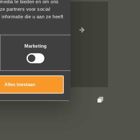
 media te bieden en om ons
ze partners voor social
nformatie die u aan ze heeft
e ontvangst is
 een ring laten
terend. U heeft
Marketing
Alles toestaan