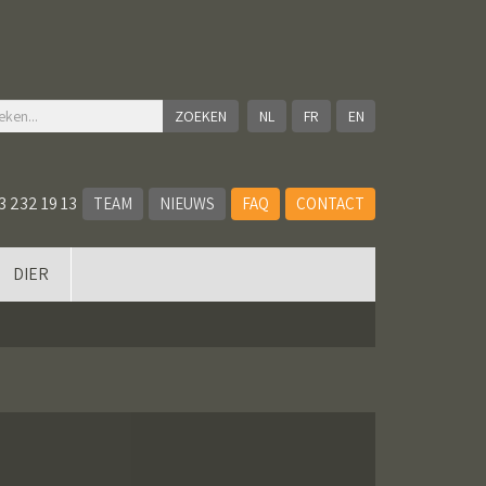
NL
FR
EN
3 232 19 13
TEAM
NIEUWS
FAQ
CONTACT
DIER