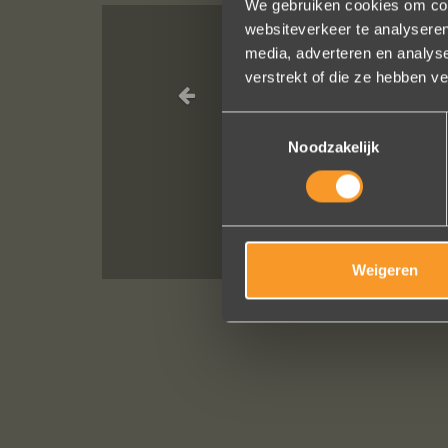
We gebruiken cookies om cont
websiteverkeer te analyseren
media, adverteren en analys
In de ban van
verstrekt of die ze hebben v
altijd zo vrie
Toestemmingsselectie
verstellen en 
Noodzakelijk
Weigeren