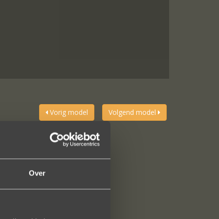
Vorig model
Volgend model
Over