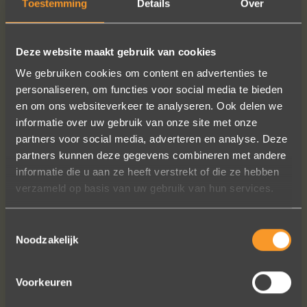
Toestemming
Details
Over
MEER INFO
BESTELLEN?
Deze website maakt gebruik van cookies
We gebruiken cookies om content en advertenties te
personaliseren, om functies voor social media te bieden
en om ons websiteverkeer te analyseren. Ook delen we
VOLG ONS OP SOCIALE MEDIA
informatie over uw gebruik van onze site met onze
partners voor social media, adverteren en analyse. Deze
partners kunnen deze gegevens combineren met andere
informatie die u aan ze heeft verstrekt of die ze hebben
verzameld op basis van uw gebruik van hun services.
Toestemmingsselectie
Wat een prachtige sieraden! Na mn
Noodzakelijk
trouwring heb ik nu aan mn andere
hand ook een juweeltje. Zo trots als
een pauw ben ik.
Voorkeuren
Marijn Melis