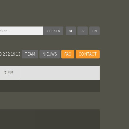
NL
FR
EN
3 232 19 13
TEAM
NIEUWS
FAQ
CONTACT
DIER