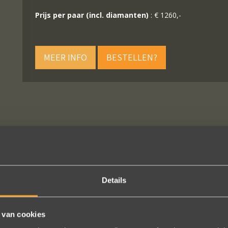
Prijs per paar (incl. diamanten)
: € 1260,-
MEER INFO
BESTELLEN?
VOLG ONS OP SOCIALE MEDIA
Details
 van cookies