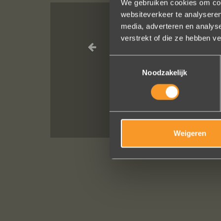
We gebruiken cookies om cont
websiteverkeer te analyseren
media, adverteren en analys
Wat een vakman
verstrekt of die ze hebben v
Toestemmingsselectie
We bestelde
Noodzakelijk
He
Weigeren