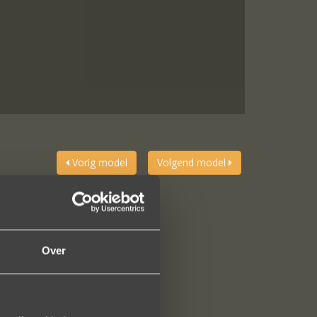
Vorig model
Volgend model
Over