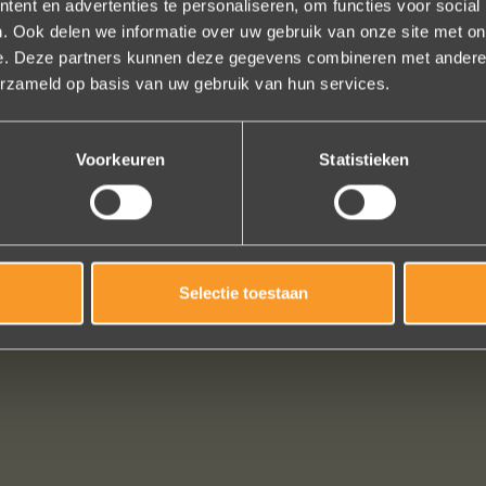
ent en advertenties te personaliseren, om functies voor social
. Ook delen we informatie over uw gebruik van onze site met on
e. Deze partners kunnen deze gegevens combineren met andere i
schap! De sierraden zijn gewoon prachtig en subtiel tegelijk. Héél ve
erzameld op basis van uw gebruik van hun services.
geld. In het echt zijn ze eigenlijk mooier dan op de foto's.
n online, maar er wordt contact met je onderhouden alsof je in de w
Voorkeuren
Statistieken
t is eigenlijk een feestje om bij Wim Meeusen sierraden aan te schaff
Erik Koopmans
Bekijk al onze reviews
Selectie toestaan