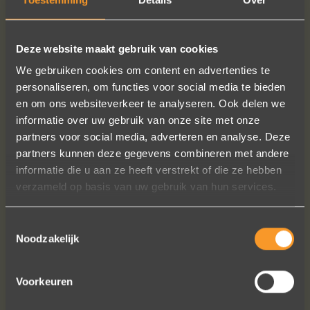
MEER INFO
BESTELLEN?
Deze website maakt gebruik van cookies
We gebruiken cookies om content en advertenties te
personaliseren, om functies voor social media te bieden
VOLG ONS OP SOCIALE MEDIA
en om ons websiteverkeer te analyseren. Ook delen we
informatie over uw gebruik van onze site met onze
partners voor social media, adverteren en analyse. Deze
partners kunnen deze gegevens combineren met andere
informatie die u aan ze heeft verstrekt of die ze hebben
verzameld op basis van uw gebruik van hun services.
Toestemmingsselectie
Wat een prachtige sieraden! Na mn
Noodzakelijk
trouwring heb ik nu aan mn andere
hand ook een juweeltje. Zo trots als
een pauw ben ik.
Voorkeuren
Marijn Melis