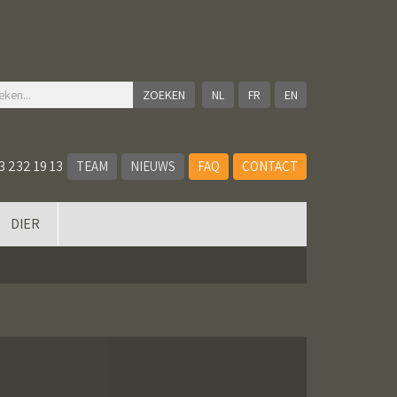
NL
FR
EN
3 232 19 13
TEAM
NIEUWS
FAQ
CONTACT
DIER