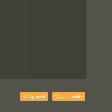
Vorig model
Volgend model