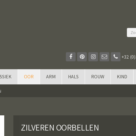
+32 (0)
SSIEK
OOR
ARM
HALS
ROUW
KIND
N
ZILVEREN OORBELLEN