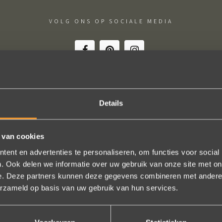
VOLG ONS OP SOCIALE MEDIA
Details
schap! De sierraden zijn gewoon prachtig en subtiel tegelijk. Héél ve
geld. In het echt zijn ze eigenlijk mooier dan op de foto's.
 van cookies
n online, maar er wordt contact met je onderhouden alsof je in de w
ent en advertenties te personaliseren, om functies voor social
t is eigenlijk een feestje om bij Wim Meeusen sierraden aan te schaff
. Ook delen we informatie over uw gebruik van onze site met on
Erik Koopmans
e. Deze partners kunnen deze gegevens combineren met andere i
erzameld op basis van uw gebruik van hun services.
Bekijk al onze reviews