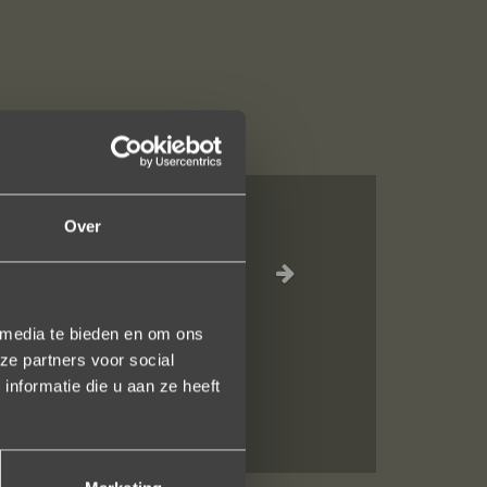
Over
el waar voor je
inkel staat.
 media te bieden en om ons
en!
ze partners voor social
nformatie die u aan ze heeft