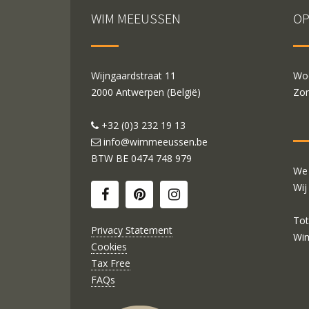
WIM MEEUSSEN
OP
Wijngaardstraat 11
Woe
2000 Antwerpen (België)
Zon
+32 (0)3 232 19 13
info@wimmeeussen.be
BTW BE
0474 748 979
We 
Wij
Tot
Privacy Statement
Wi
Cookies
Tax Free
FAQs