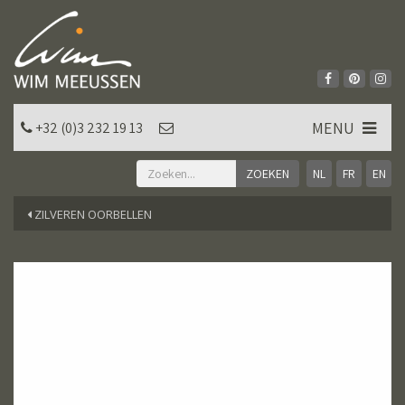
MENU
+32 (0)3 232 19 13
NL
FR
EN
ZILVEREN OORBELLEN