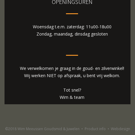
OPENINGSUREN
Woensdag t.e.m. zaterdag: 11u00-18u00
Zondag, maandag, dinsdag gesloten
We verwelkomen je graag in de goud- en zilverwinkel!
Wij werken NIET op afspraak, u bent vrij welkom.
Tot snel?
Wim & team
©2018 Wim Meeussen Goudsmid & Juwelen
•
Product info
•
Webdesign