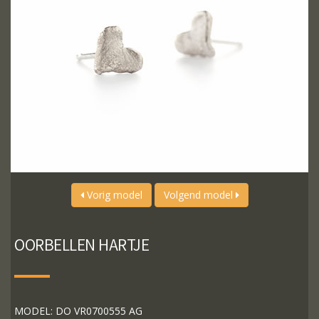
Vorig model
Volgend model
OORBELLEN HARTJE
MODEL: DO VR0700555 AG