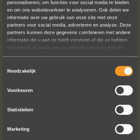
personaliseren, om functies voor social media te bieden
en om ons websiteverkeer te analyseren. Ook delen we
informatie over uw gebruik van onze site met onze
partners voor social media, adverteren en analyse. Deze
A+ voor ontwerp, klantenservice.
partners kunnen deze gegevens combineren met andere
Bedankt voor al je inspanningen en
informatie die u aan ze heeft verstrekt of die ze hebben
geduld toen we deze ringen
verzameld op basis van uw gebruik van hun services.
ontdekten. Ze zijn gewoonweg perfect
voor ons. We hebben ongeveer een
Toestemmingsselectie
jaar lang online naar ringen gekeken,
Noodzakelijk
we zijn naar veel winkels geweest en
niets voelde helemaal goed. Jouw
ontwerpen zijn uniek, goed gemaakt
Voorkeuren
en haalbaar.
Jak Wonderly
Statistieken
Marketing
Bekijk al onze reviews