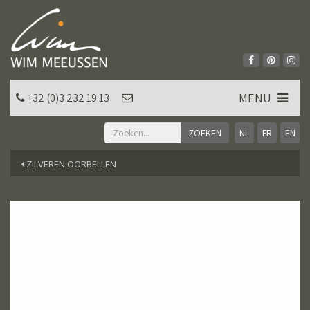
MENU
+32 (0)3 232 19 13
NL
FR
EN
ZILVEREN OORBELLEN