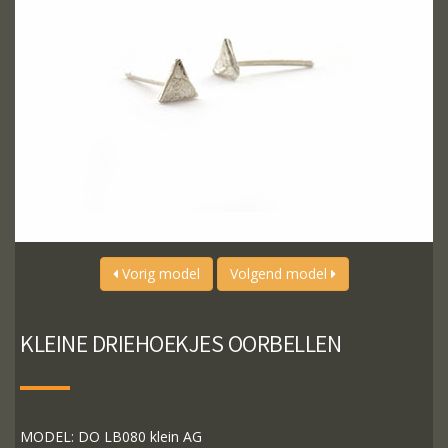
Vorig model
Volgend model
KLEINE DRIEHOEKJES OORBELLEN
MODEL: DO LB080 klein AG