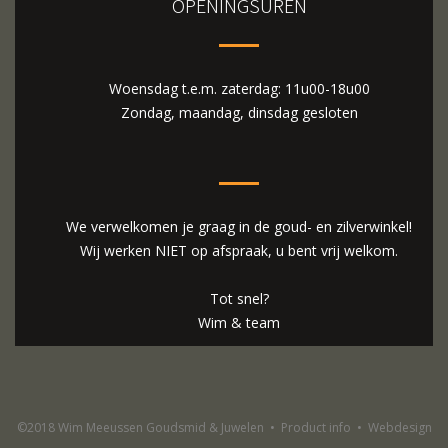
OPENINGSUREN
Woensdag t.e.m. zaterdag: 11u00-18u00
Zondag, maandag, dinsdag gesloten
We verwelkomen je graag in de goud- en zilverwinkel!
Wij werken NIET op afspraak, u bent vrij welkom.
Tot snel?
Wim & team
©2018 Wim Meeussen Goudsmid & Juwelen
•
Product info
•
Webdesign