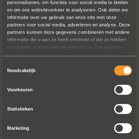
personaliseren, om functies voor social media te bieden
en om ons websiteverkeer te analyseren. Ook delen we
informatie over uw gebruik van onze site met onze
partners voor social media, adverteren en analyse. Deze
Wat een prachtige sieraden! Na mn
partners kunnen deze gegevens combineren met andere
trouwring heb ik nu aan mn andere
informatie die u aan ze heeft verstrekt of die ze hebben
hand ook een juweeltje. Zo trots als
verzameld op basis van uw gebruik van hun services.
een pauw ben ik.
Marijn Melis
Toestemmingsselectie
Noodzakelijk
Voorkeuren
Statistieken
Marketing
Bekijk al onze reviews