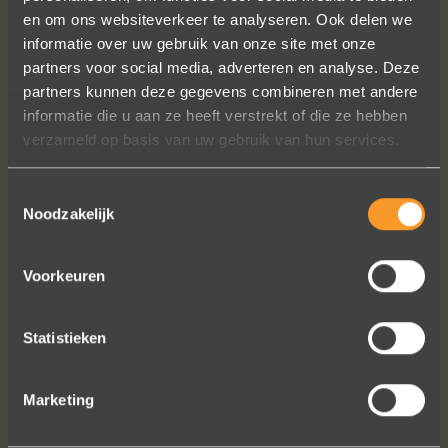
en om ons websiteverkeer te analyseren. Ook delen we
informatie over uw gebruik van onze site met onze
Een droom die uitkomt, de ringen zijn
partners voor social media, adverteren en analyse. Deze
prachtig afgewerkt, perfecte kwaliteit.
partners kunnen deze gegevens combineren met andere
We zijn liefdevol geholpen en ze
informatie die u aan ze heeft verstrekt of die ze hebben
waren op tijd klaar. Kan niet anders
verzameld op basis van uw gebruik van hun services.
zeggen dan AANRADER op elk vlak!
Toestemmingsselectie
Ennio Drost
Noodzakelijk
Voorkeuren
Statistieken
Bekijk al onze reviews
Marketing