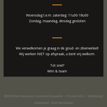
Woensdag t.e.m. zaterdag: 11u00-18u00
Zondag, maandag, dinsdag gesloten
We verwelkomen je graag in de goud- en zilverwinkel!
Wij werken NIET op afspraak, u bent vrij welkom.
Tot snel?
Wim & team
©2018 Wim Meeussen Goudsmid & Juwelen
•
Product info
•
Webdesign
Antwerpen - Koen Michielsen