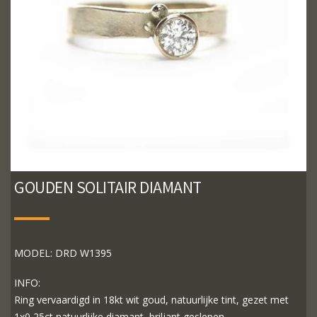
GOUDEN SOLITAIR DIAMANT
MODEL: DRD W1395
INFO:
Ring vervaardigd in 18kt wit goud, natuurlijke tint, gezet met
1x0,25ct natuurlijke diamant, briljant geslepen.