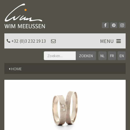
MENU
+32 (0)3 232 19 13
NL
FR
EN
HOME