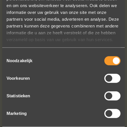
en om ons websiteverkeer te analyseren. Ook delen we
informatie over uw gebruik van onze site met onze
Wat een vakmanschap! De sierraden
partners voor social media, adverteren en analyse. Deze
zijn gewoon prachtig en subtiel
partners kunnen deze gegevens combineren met andere
tegelijk. Héél veel waar voor je geld. In
informatie die u aan ze heeft verstrekt of die ze hebben
het echt zijn ze eigenlijk mooier dan
verzameld op basis van uw gebruik van hun services.
op de foto's.
We bestelden online, maar er wordt
Toestemmingsselectie
contact met je onderhouden alsof je
Noodzakelijk
in de winkel staat.
Het is eigenlijk een feestje om bij Wim
Voorkeuren
Meeusen sierraden aan te schaffen!
Erik Koopmans
Statistieken
Bekijk al onze reviews
Marketing