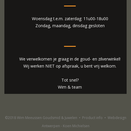
Woensdag t.e.m. zaterdag: 11u00-18u00
Zondag, maandag, dinsdag gesloten
We verwelkomen je graag in de goud- en zilverwinkel!
Wij werken NIET op afspraak, u bent vrij welkom.
Tot snel?
Wim & team
©2018 Wim Meeussen Goudsmid & Juwelen
•
Product info
•
Webdesign
Antwerpen - Koen Michielsen