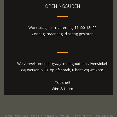
OPENINGSUREN
Woensdag t.e.m. zaterdag: 11u00-18u00
Zondag, maandag, dinsdag gesloten
We verwelkomen je graag in de goud- en zilverwinkel!
Wij werken NIET op afspraak, u bent vrij welkom.
Tot snel?
Wim & team
©2018 Wim Meeussen Goudsmid & Juwelen
•
Product info
•
Webdesign