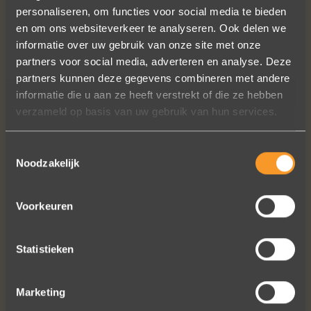
personaliseren, om functies voor social media te bieden
en om ons websiteverkeer te analyseren. Ook delen we
informatie over uw gebruik van onze site met onze
partners voor social media, adverteren en analyse. Deze
In de ban van uw creaties zijn we
partners kunnen deze gegevens combineren met andere
bezig met onze derde bestelling (uit
informatie die u aan ze heeft verstrekt of die ze hebben
Frankrijk). De ontvangst is altijd zo
verzameld op basis van uw gebruik van hun services.
vriendelijk, het team reageert snel en
uitstekend advies. We hebben zojuist
Toestemmingsselectie
een ring laten verstellen en er een
Noodzakelijk
paar steentjes aan toegevoegd, het
resultaat is werkelijk schitterend. U
Voorkeuren
heeft ons volledige vertrouwen.
Eric Marfort
Statistieken
Marketing
Bekijk al onze reviews