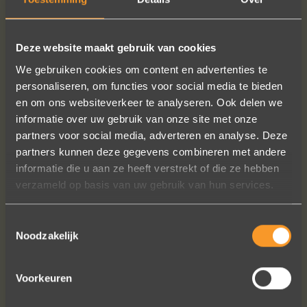
MEER INFO
BESTELLEN?
Deze website maakt gebruik van cookies
We gebruiken cookies om content en advertenties te
personaliseren, om functies voor social media te bieden
VOLG ONS OP SOCIALE MEDIA
en om ons websiteverkeer te analyseren. Ook delen we
informatie over uw gebruik van onze site met onze
partners voor social media, adverteren en analyse. Deze
partners kunnen deze gegevens combineren met andere
informatie die u aan ze heeft verstrekt of die ze hebben
verzameld op basis van uw gebruik van hun services.
Toestemmingsselectie
Wat een prachtige ervaring ! Heel
Noodzakelijk
professioneel team, persoonlijk en
warm onthaal, verzorgde service,
punctueel in het uitvoeren van de
Voorkeuren
bestelling, permanent contact per
email tot het versturen van van de